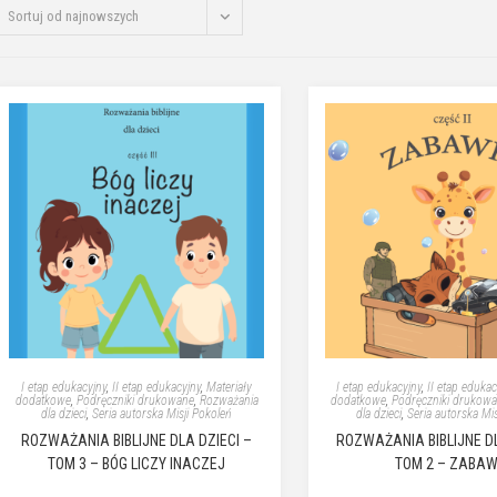
Sortuj od najnowszych
I etap edukacyjny
,
II etap edukacyjny
,
Materiały
I etap edukacyjny
,
II etap edukac
dodatkowe
,
Podręczniki drukowane
,
Rozważania
dodatkowe
,
Podręczniki drukow
dla dzieci
,
Seria autorska Misji Pokoleń
dla dzieci
,
Seria autorska Mi
ROZWAŻANIA BIBLIJNE DLA DZIECI –
ROZWAŻANIA BIBLIJNE DL
TOM 3 – BÓG LICZY INACZEJ
TOM 2 – ZABAW