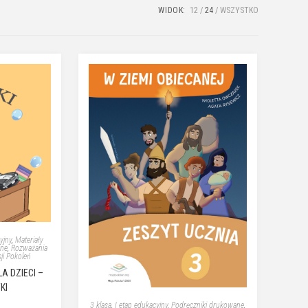
WIDOK:
12
24
WSZYSTKO
yjny
,
Materiały
ane
,
Rozważania
sji Pokoleń
A DZIECI –
KI
3 klasa
,
I etap edukacyjny
,
Podręczniki drukowane
,