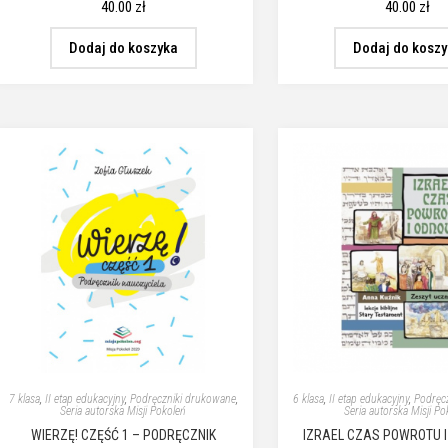
40.00
zł
40.00
zł
Dodaj do koszyka
Dodaj do kosz
7 klasa
,
II etap edukacyjny
,
Podręczniki drukowane
,
6 klasa
,
II etap edukacyjny
,
Podręc
Seria autorska Misji Pokoleń
Seria autorska Misji Po
WIERZĘ! CZĘŚĆ 1 – PODRĘCZNIK
IZRAEL CZAS POWROTU 