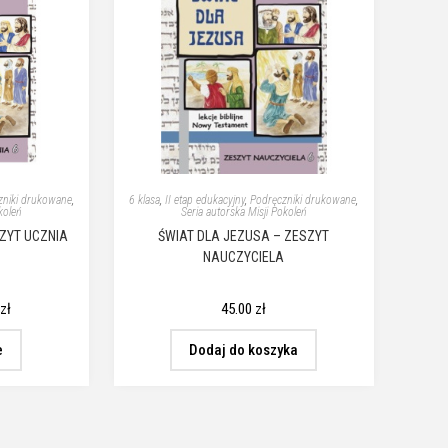
zniki drukowane
,
6 klasa
,
II etap edukacyjny
,
Podręczniki drukowane
,
koleń
Seria autorska Misji Pokoleń
SZYT UCZNIA
ŚWIAT DLA JEZUSA – ZESZYT
NAUCZYCIELA
0
zł
45.00
zł
e
Dodaj do koszyka