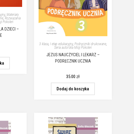
yjny
,
Materiały
ane
,
Rozważania
sji Pokoleń
A DZIECI –
JE
3 klasa
,
I etap edukacyjny
,
Podręczniki drukowane
,
Seria autorska Misji Pokoleń
JEZUS NAUCZYCIEL I LEKARZ –
PODRĘCZNIK UCZNIA
yka
35.00
zł
Dodaj do koszyka