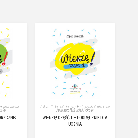
zniki drukowane
,
7 klasa
,
II etap edukacyjny
,
Podręczniki drukowane
,
koleń
Seria autorska Misji Pokoleń
DRĘCZNIK
WIERZĘ! CZĘŚĆ 1 – PODRĘCZNIK DLA
UCZNIA