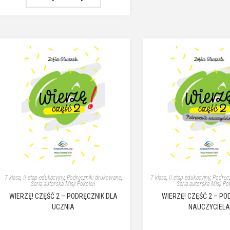
7 klasa
,
II etap edukacyjny
,
Podręczniki drukowane
,
7 klasa
,
II etap edukacyjny
,
Podręc
Seria autorska Misji Pokoleń
Seria autorska Misji Po
WIERZĘ! CZĘŚĆ 2 – PODRĘCZNIK DLA
WIERZĘ! CZĘŚĆ 2 – PO
UCZNIA
NAUCZYCIELA