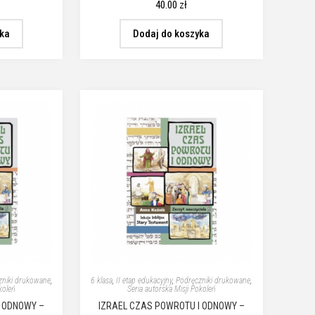
40.00
zł
yka
Dodaj do koszyka
zniki drukowane
,
6 klasa
,
II etap edukacyjny
,
Podręczniki drukowane
,
koleń
Seria autorska Misji Pokoleń
I ODNOWY –
IZRAEL CZAS POWROTU I ODNOWY –