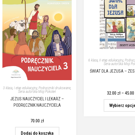
6 klasa
,
II etap edukacyjny
,
Podręc
Seria autorska Misji Po
ŚWIAT DLA JEZUSA – ZE
3 klasa
,
I etap edukacyjny
,
Podręczniki drukowane
,
Seria autorska Misji Pokoleń
32.00
zł
–
45.0
JEZUS NAUCZYCIEL I LEKARZ –
Wybierz opcj
PODRĘCZNIK NAUCZYCIELA
70.00
zł
Dodaj do koszyka