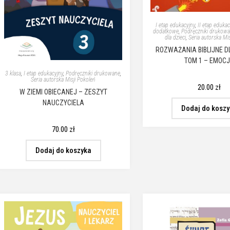
I etap edukacyjny
,
II etap edukac
dodatkowe
,
Podręczniki drukow
dla dzieci
,
Seria autorska Mi
ROZWAŻANIA BIBLIJNE DL
TOM 1 – EMOC
3 klasa
,
I etap edukacyjny
,
Podręczniki drukowane
,
Seria autorska Misji Pokoleń
20.00
zł
W ZIEMI OBIECANEJ – ZESZYT
NAUCZYCIELA
Dodaj do kosz
70.00
zł
Dodaj do koszyka