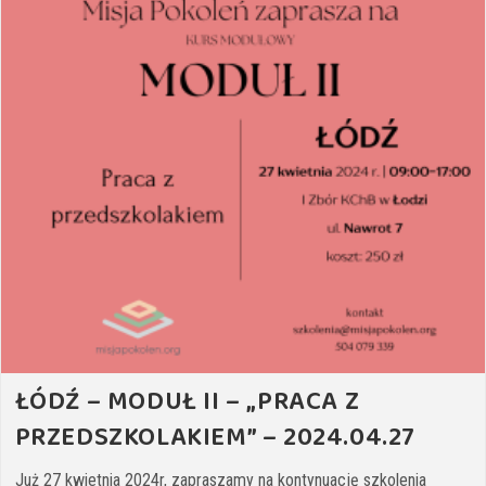
ŁÓDŹ – MODUŁ II – „PRACA Z
PRZEDSZKOLAKIEM” – 2024.04.27
Już 27 kwietnia 2024r, zapraszamy na kontynuację szkolenia