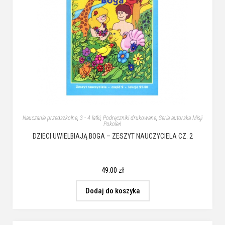
Nauczanie przedszkolne
,
3 - 4 latki
,
Podręczniki drukowane
,
Seria autorska Misji
Pokoleń
DZIECI UWIELBIAJĄ BOGA – ZESZYT NAUCZYCIELA CZ. 2
49.00
zł
Dodaj do koszyka