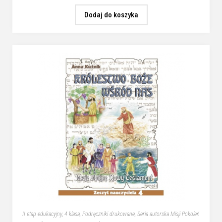
Dodaj do koszyka
II etap edukacyjny
,
4 klasa
,
Podręczniki drukowane
,
Seria autorska Misji Pokoleń