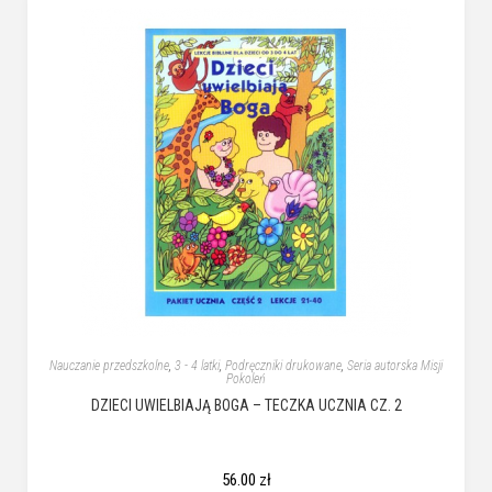
Nauczanie przedszkolne
,
3 - 4 latki
,
Podręczniki drukowane
,
Seria autorska Misji
Pokoleń
DZIECI UWIELBIAJĄ BOGA – TECZKA UCZNIA CZ. 2
56.00
zł