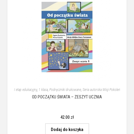
I etap edukacyjny
,
1 klasa
,
Podręczniki drukowane
,
Seria autorska Misji Pokoleń
OD POCZĄTKU ŚWIATA – ZESZYT UCZNIA
42.00
zł
Dodaj do koszyka