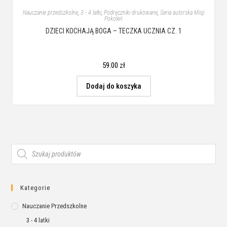
Nauczanie przedszkolne
,
3 - 4 latki
,
Podręczniki drukowane
,
Seria autorska Misji
Pokoleń
DZIECI KOCHAJĄ BOGA – TECZKA UCZNIA CZ. 1
59.00
zł
Dodaj do koszyka
Kategorie
Nauczanie Przedszkolne
3 - 4 latki