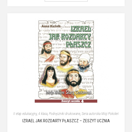
II etap edukacyjny
,
4 klasa
,
Podręczniki drukowane
,
Seria autorska Misji Pokoleń
IZRAEL JAK ROZDARTY PŁASZCZ – ZESZYT UCZNIA