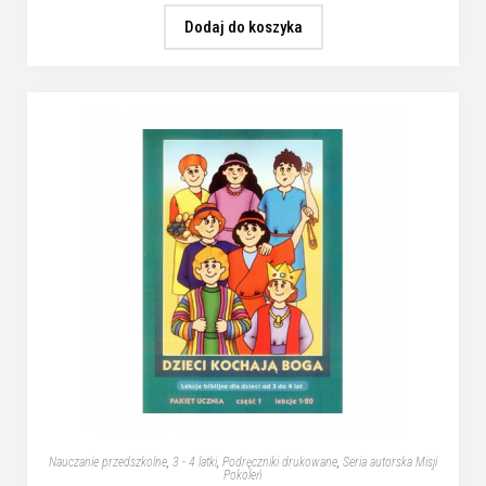
Dodaj do koszyka
Nauczanie przedszkolne
,
3 - 4 latki
,
Podręczniki drukowane
,
Seria autorska Misji
Pokoleń