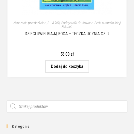
Nauczanie przedszkolne
,
3 - 4 latki
,
Podręczniki drukowane
,
Seria autorska Misji
Pokoleń
DZIECI UWIELBIAJĄ BOGA – TECZKA UCZNIA CZ. 2
56.00
zł
Dodaj do koszyka
Kategorie