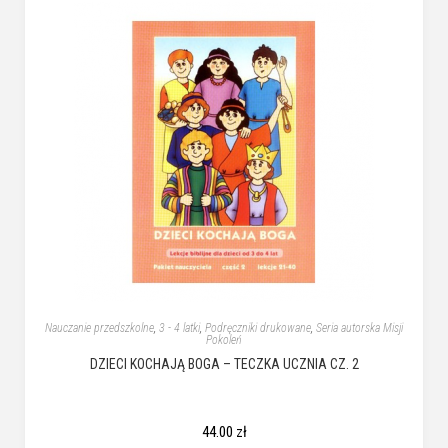
Nauczanie przedszkolne
,
3 - 4 latki
,
Podręczniki drukowane
,
Seria autorska Misji
Pokoleń
DZIECI KOCHAJĄ BOGA – TECZKA UCZNIA CZ. 2
44.00
zł