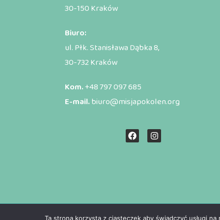
30-150 Kraków
Biuro:
ul. Płk. Stanisława Dąbka 8,
30-732 Kraków
Kom.
+48 797 097 685
E-mail.
biuro@misjapokolen.org
Ta strona korzysta z ciasteczek aby świadczyć usługi na