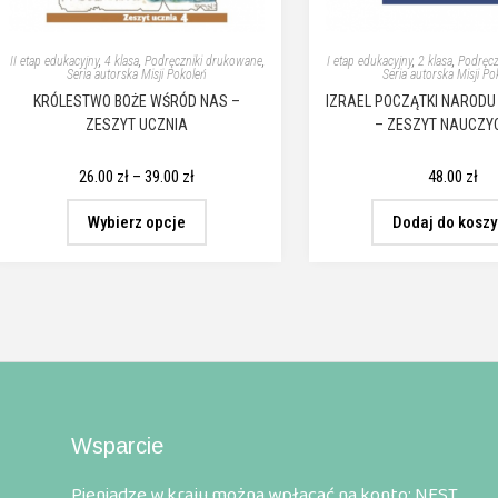
II etap edukacyjny
,
4 klasa
,
Podręczniki drukowane
,
I etap edukacyjny
,
2 klasa
,
Podręcz
Seria autorska Misji Pokoleń
Seria autorska Misji Po
KRÓLESTWO BOŻE WŚRÓD NAS –
IZRAEL POCZĄTKI NAROD
ZESZYT UCZNIA
– ZESZYT NAUCZY
26.00
zł
–
39.00
zł
48.00
zł
Wybierz opcje
Dodaj do kosz
Wsparcie
Pieniądze w kraju można wpłacać na konto: NEST