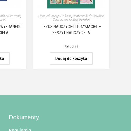
niki drukowane
,
I etap edukacyjny
,
2 klasa
,
Podręczniki drukowane
,
koleń
Seria autorska Misji Pokoleń
U WYBRANEGO
JEZUS NAUCZYCIEL I PRZYJACIEL –
CIELA
ZESZYT NAUCZYCIELA
49.00
zł
yka
Dodaj do koszyka
Dokumenty
Regulamin