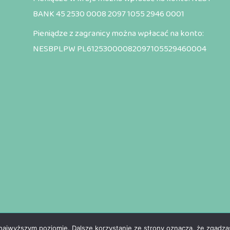
BANK 45 2530 0008 2097 1055 2946 0001
Pieniądze z zagranicy można wpłacać na konto:
NESBPLPW PL61253000082097105529460004
© Copyright 2022 misjapokolen.org
 najwyższym poziomie. Dalsze korzystanie ze strony oznacza, że zgadzas