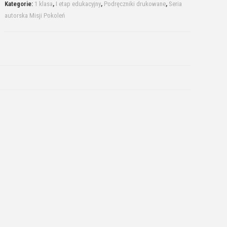
Kategorie:
1 klasa
,
I etap edukacyjny
,
Podręczniki drukowane
,
Seria
autorska Misji Pokoleń