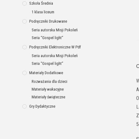
Szkoła Średnia
1 klasa liceum
Podręczniki Drukowane
Seria autorska Misji Pokoleń
Seria “Gospel light”
Podręczniki Elektroniczne W Pdf
Seria autorska Misji Pokoleń
Seria “Gospel light”
O
Materiały Dodatkowe
W
Rozważania dla dzieci
A
Materiały wakacyjne
Materiały świąteczne
O
Gry Dydaktyczne
L
Z
5