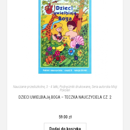
Nauczanie przedszkolne
,
3 - 4 latki
,
Podręczniki drukowane
,
Seria autorska Misji
Pokoleń
DZIECI UWIELBIAJĄ BOGA – TECZKA NAUCZYCIELA CZ. 2
59.00
zł
Dodaj do koszyka