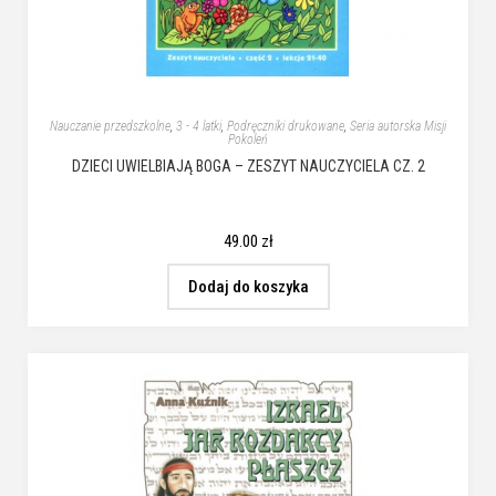
Nauczanie przedszkolne
,
3 - 4 latki
,
Podręczniki drukowane
,
Seria autorska Misji
Pokoleń
DZIECI UWIELBIAJĄ BOGA – ZESZYT NAUCZYCIELA CZ. 2
49.00
zł
Dodaj do koszyka