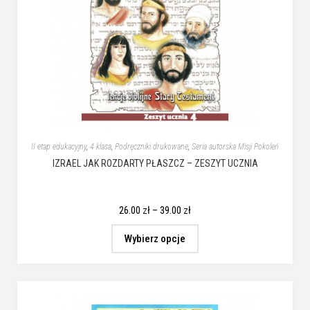
II etap edukacyjny
,
4 klasa
,
Podręczniki drukowane
,
Seria autorska Misji Pokoleń
IZRAEL JAK ROZDARTY PŁASZCZ – ZESZYT UCZNIA
26.00
zł
–
39.00
zł
Wybierz opcje