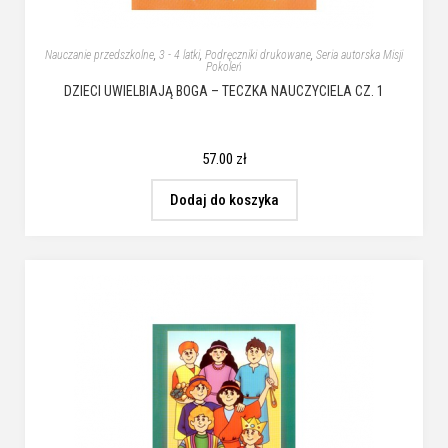
Nauczanie przedszkolne
,
3 - 4 latki
,
Podręczniki drukowane
,
Seria autorska Misji
Pokoleń
DZIECI UWIELBIAJĄ BOGA – TECZKA NAUCZYCIELA CZ. 1
57.00
zł
Dodaj do koszyka