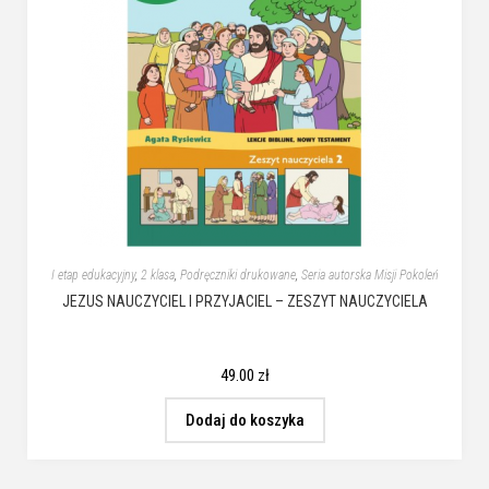
I etap edukacyjny
,
2 klasa
,
Podręczniki drukowane
,
Seria autorska Misji Pokoleń
JEZUS NAUCZYCIEL I PRZYJACIEL – ZESZYT NAUCZYCIELA
49.00
zł
Dodaj do koszyka