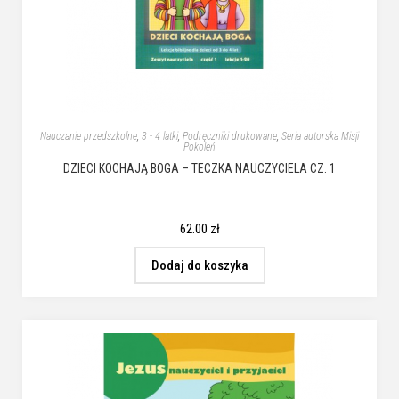
Nauczanie przedszkolne
,
3 - 4 latki
,
Podręczniki drukowane
,
Seria autorska Misji
Pokoleń
DZIECI KOCHAJĄ BOGA – TECZKA NAUCZYCIELA CZ. 1
62.00
zł
Dodaj do koszyka