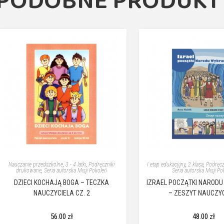
PODOBNE PRODUKT
Nauczanie przedszkolne
,
3 - 4 latki
,
Podręczniki
I etap edukacyjny
,
2 klasa
,
Podręcz
drukowane
,
Seria autorska Misji Pokoleń
Seria autorska Misji Po
DZIECI KOCHAJĄ BOGA – TECZKA
IZRAEL POCZĄTKI NAROD
NAUCZYCIELA CZ. 2
– ZESZYT NAUCZY
56.00
zł
48.00
zł