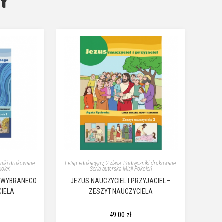
Y
niki drukowane
,
I etap edukacyjny
,
2 klasa
,
Podręczniki drukowane
,
koleń
Seria autorska Misji Pokoleń
U WYBRANEGO
JEZUS NAUCZYCIEL I PRZYJACIEL –
CIELA
ZESZYT NAUCZYCIELA
49.00
zł