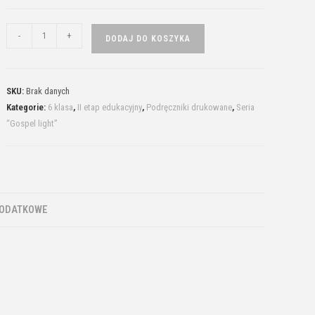
-
+
DODAJ DO KOSZYKA
SKU:
Brak danych
Kategorie:
6 klasa
,
II etap edukacyjny
,
Podręczniki drukowane
,
Seria
“Gospel light”
DODATKOWE