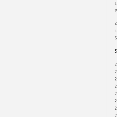
L
P
Z
l
S
2
2
2
2
2
2
2
2