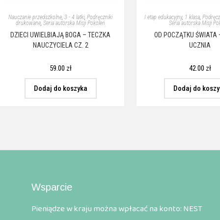
Nauczanie przedszkolne
,
3 - 4 latki
,
Podręczniki
I etap edukacyjny
,
1 klasa
,
Podręcz
drukowane
,
Seria autorska Misji Pokoleń
Seria autorska Misji Po
DZIECI UWIELBIAJĄ BOGA – TECZKA
OD POCZĄTKU ŚWIATA 
NAUCZYCIELA CZ. 2
UCZNIA
59.00
zł
42.00
zł
Dodaj do koszyka
Dodaj do kosz
Wsparcie
Pieniądze w kraju można wpłacać na konto: NEST