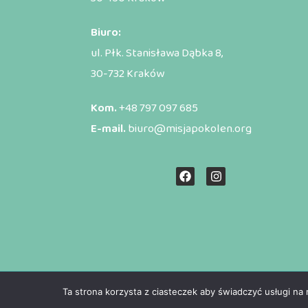
Biuro:
ul. Płk. Stanisława Dąbka 8,
30-732 Kraków
Kom.
+48 797 097 685
E-mail.
biuro@misjapokolen.org
Ta strona korzysta z ciasteczek aby świadczyć usługi na