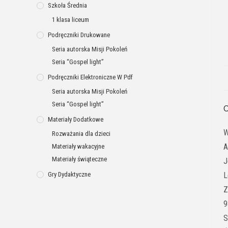
Szkoła Średnia
1 klasa liceum
Podręczniki Drukowane
Seria autorska Misji Pokoleń
Seria “Gospel light”
Podręczniki Elektroniczne W Pdf
Seria autorska Misji Pokoleń
Seria “Gospel light”
O
Materiały Dodatkowe
W
Rozważania dla dzieci
A
Materiały wakacyjne
Materiały świąteczne
J
Gry Dydaktyczne
L
Z
9
S