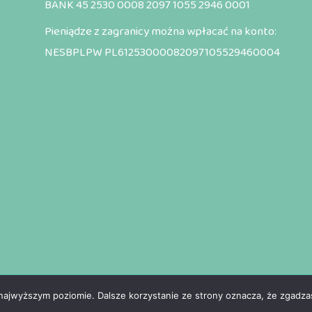
BANK 45 2530 0008 2097 1055 2946 0001
Pieniądze z zagranicy można wpłacać na konto:
NESBPLPW PL61253000082097105529460004
© Copyright 2022 misjapokolen.org
 najwyższym poziomie. Dalsze korzystanie ze strony oznacza, że zgadzas