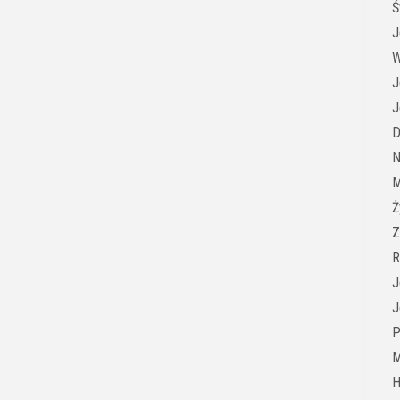
Ś
J
W
J
J
D
N
M
Ż
Z
R
J
J
P
M
H