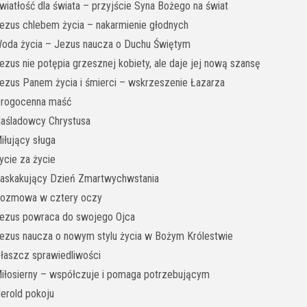
wiatłość dla świata – przyjście Syna Bożego na świat
ezus chlebem życia – nakarmienie głodnych
oda życia – Jezus naucza o Duchu Świętym
ezus nie potępia grzesznej kobiety, ale daje jej nową szansę
ezus Panem życia i śmierci – wskrzeszenie Łazarza
rogocenna maść
aśladowcy Chrystusa
iłujący sługa
ycie za życie
askakujący Dzień Zmartwychwstania
ozmowa w cztery oczy
ezus powraca do swojego Ojca
ezus naucza o nowym stylu życia w Bożym Królestwie
łaszcz sprawiedliwości
iłosierny – współczuje i pomaga potrzebującym
erold pokoju