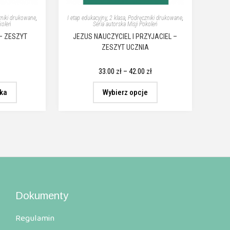
niki drukowane
,
I etap edukacyjny
,
2 klasa
,
Podręczniki drukowane
,
koleń
Seria autorska Misji Pokoleń
– ZESZYT
JEZUS NAUCZYCIEL I PRZYJACIEL –
ZESZYT UCZNIA
33.00
zł
–
42.00
zł
yka
Wybierz opcje
Dokumenty
Regulamin