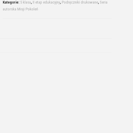
Kategorie:
5 klasa
,
II etap edukacyjny
,
Podręczniki drukowane
,
Seria
autorska Misji Pokoleń